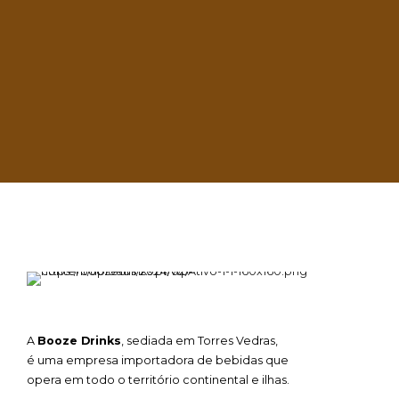
 crescimento do nosso negócio está
arceiros.
Saiba mais
A
Booze Drinks
, sediada em Torres Vedras,
é uma empresa importadora de bebidas que
opera em todo o território continental e ilhas.