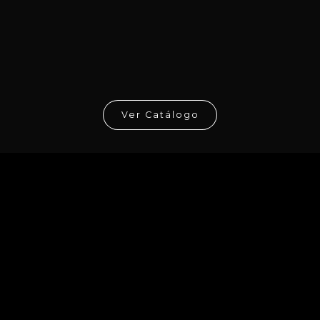
Ver Catálogo
5 FLASK
RITS
são 100% em aço inoxidável, existem