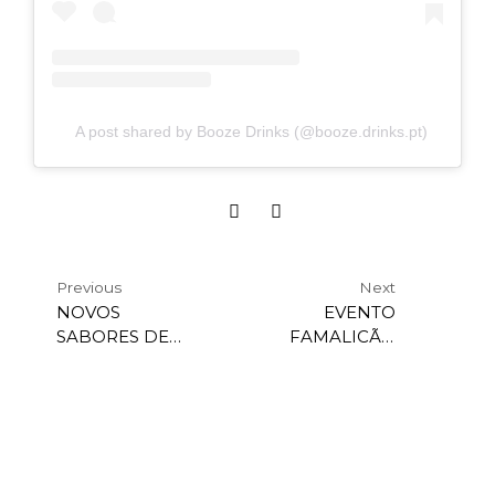
A post shared by Booze Drinks (@booze.drinks.pt)
Previous
Next
NOVOS
EVENTO
SABORES DE
FAMALICÃO
MENTOS AGORA
CASH
EM FORMATO
340 ML