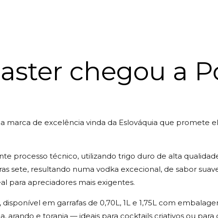
aster chegou a P
a marca de excelência vinda da Eslováquia que promete el
 processo técnico, utilizando trigo duro de alta qualidad
utras sete, resultando numa vodka excecional, de sabor suav
al para apreciadores mais exigentes.
er, disponível em garrafas de 0,70L, 1L e 1,75L com embala
, arando e toranja — ideais para cocktails criativos ou para