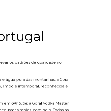
ortugal
evar os padrões de qualidade no
e e água pura das montanhas, a Goral
e, limpo e intemporal, reconhecida e
gem em
gift tube
; a Goral Vodka Master
 degustar simples, com gelo. Todas as