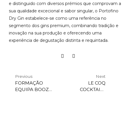
e distinguido com diversos prémios que comprovam a
sua qualidade excecional e sabor singular, o Portofino
Dry Gin estabelece-se como uma referência no
segmento dos gins premium, combinando tradição e
inovação na sua produção e oferecendo uma
experiência de degustação distinta e requintada.
Previous
Next
FORMAÇÃO
LE COQ
EQUIPA BOOZE
COCKTAILS
DRINKS
CONQUISTA
PELO TERCEIRO
ANO
CONSECUTIVO
O PRÉMIO
CINCO