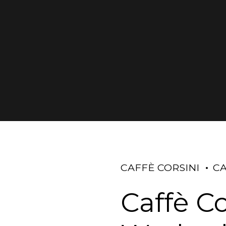
CAFFÈ CORSINI
C
Caffè C