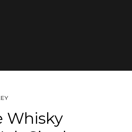
KEY
le Whisky